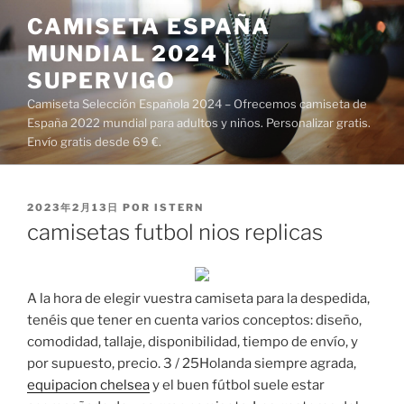
Saltar
CAMISETA ESPAÑA
al
MUNDIAL 2024 |
contenido
SUPERVIGO
Camiseta Selección Española 2024 – Ofrecemos camiseta de
España 2022 mundial para adultos y niños. Personalizar gratis.
Envío gratis desde 69 €.
PUBLICADO
2023年2月13日
POR
ISTERN
EL
camisetas futbol nios replicas
A la hora de elegir vuestra camiseta para la despedida,
tenéis que tener en cuenta varios conceptos: diseño,
comodidad, tallaje, disponibilidad, tiempo de envío, y
por supuesto, precio. 3 / 25Holanda siempre agrada,
equipacion chelsea
y el buen fútbol suele estar