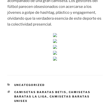
acompañado de una gran camiseta. Los gestores del
fútbol parecen obsesionados con acercarse a los
jóvenes a golpe de hashtag, plástico y engagement,
olvidando que la verdadera esencia de este deporte es
la colectividad presencial.
CATEGORÍAS
UNCATEGORIZED
ETIQUETAS
CAMISETAS BARATAS BETIS
,
CAMISETAS
BARATAS LA LIGA
,
CAMISETAS BARATAS
UNISEX