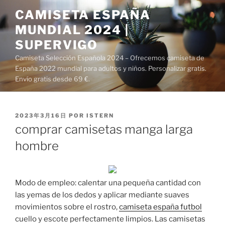
Saltar
CAMISETA ESPAÑA
al
MUNDIAL 2024 |
contenido
SUPERVIGO
Camiseta Selección Española 2024 – Ofrecemos camiseta de
España 2022 mundial para adultos y niños. Personalizar gratis.
Envío gratis desde 69 €.
PUBLICADO
2023年3月16日
POR
ISTERN
EL
comprar camisetas manga larga
hombre
Modo de empleo: calentar una pequeña cantidad con
las yemas de los dedos y aplicar mediante suaves
movimientos sobre el rostro,
camiseta españa futbol
cuello y escote perfectamente limpios. Las camisetas