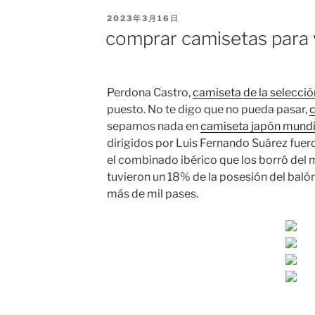
PUBLICADO
2023年3月16日
EL
comprar camisetas para
Perdona Castro,
camiseta de la selecci
puesto. No te digo que no pueda pasar,
c
sepamos nada en
camiseta japón mundi
dirigidos por Luis Fernando Suárez fue
el combinado ibérico que los borró del 
tuvieron un 18% de la posesión del baló
más de mil pases.