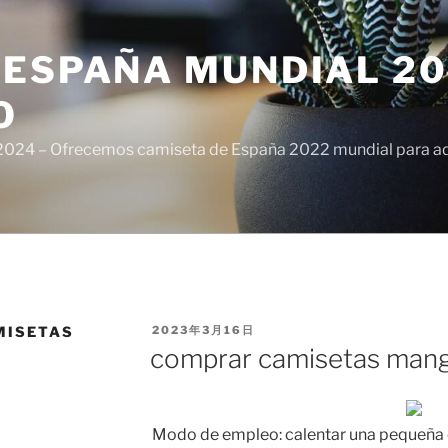
ESPAÑA MUNDIAL 20
O
024 – Ofrecemos camiseta de España 2022 mundial para adul
PUBLICADO
MISETAS
2023年3月16日
EL
comprar camisetas mang
Modo de empleo: calentar una pequeña 