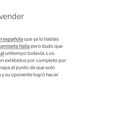
 vender
ón española
que ya lo habías
amiseta italia
pero dudo que
al
untiempo todavía. Los
ron exhibidos por completo por
mapa al punto de que solo
n y su oponente logró hacer