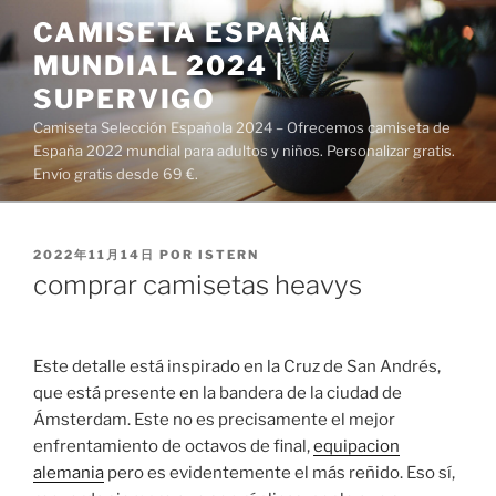
Saltar
CAMISETA ESPAÑA
al
MUNDIAL 2024 |
contenido
SUPERVIGO
Camiseta Selección Española 2024 – Ofrecemos camiseta de
España 2022 mundial para adultos y niños. Personalizar gratis.
Envío gratis desde 69 €.
PUBLICADO
2022年11月14日
POR
ISTERN
EL
comprar camisetas heavys
Este detalle está inspirado en la Cruz de San Andrés,
que está presente en la bandera de la ciudad de
Ámsterdam. Este no es precisamente el mejor
enfrentamiento de octavos de final,
equipacion
alemania
pero es evidentemente el más reñido. Eso sí,