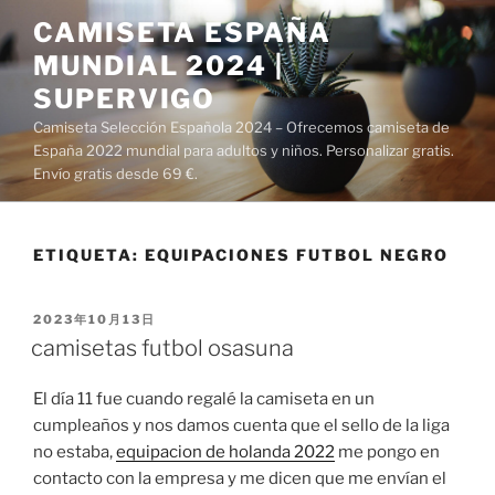
Saltar
CAMISETA ESPAÑA
al
MUNDIAL 2024 |
contenido
SUPERVIGO
Camiseta Selección Española 2024 – Ofrecemos camiseta de
España 2022 mundial para adultos y niños. Personalizar gratis.
Envío gratis desde 69 €.
ETIQUETA:
EQUIPACIONES FUTBOL NEGRO
PUBLICADO
2023年10月13日
EL
camisetas futbol osasuna
El día 11 fue cuando regalé la camiseta en un
cumpleaños y nos damos cuenta que el sello de la liga
no estaba,
equipacion de holanda 2022
me pongo en
contacto con la empresa y me dicen que me envían el