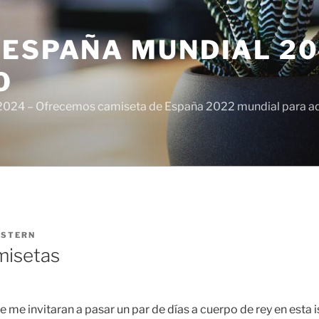
ESPAÑA MUNDIAL 20
O
024 – Ofrecemos camiseta de España 2022 mundial para adul
ISTERN
misetas
e me invitaran a pasar un par de días a cuerpo de rey en esta i