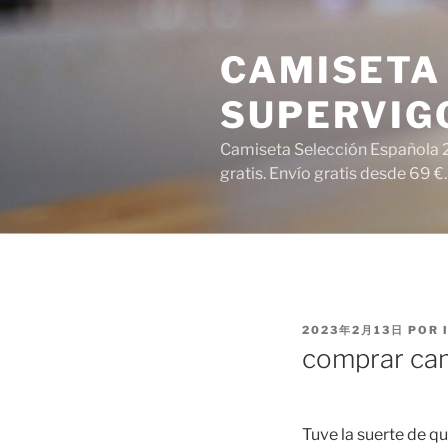
Saltar
al
CAMISETA 
contenido
SUPERVIG
Camiseta Selección Española 2
gratis. Envío gratis desde 69 €.
PUBLICADO
2023年2月13日
POR
EL
comprar ca
Tuve la suerte de qu