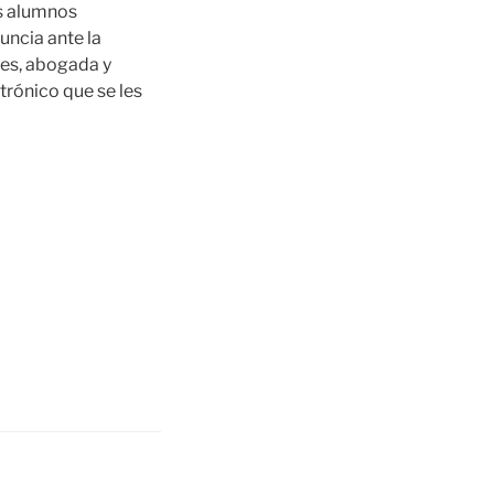
os alumnos
uncia ante la
res, abogada y
trónico que se les