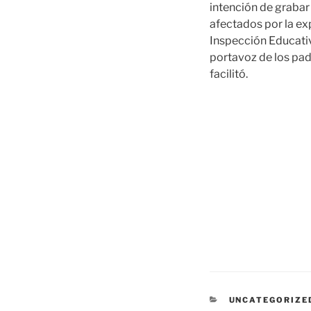
intención de graba
afectados por la ex
Inspección Educativ
portavoz de los padr
facilitó.
CATEGORÍAS
UNCATEGORIZE