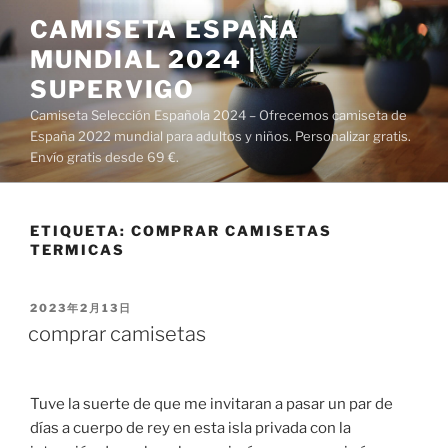
Saltar
CAMISETA ESPAÑA
al
MUNDIAL 2024 |
contenido
SUPERVIGO
Camiseta Selección Española 2024 – Ofrecemos camiseta de
España 2022 mundial para adultos y niños. Personalizar gratis.
Envío gratis desde 69 €.
ETIQUETA:
COMPRAR CAMISETAS
TERMICAS
PUBLICADO
2023年2月13日
EL
comprar camisetas
Tuve la suerte de que me invitaran a pasar un par de
días a cuerpo de rey en esta isla privada con la