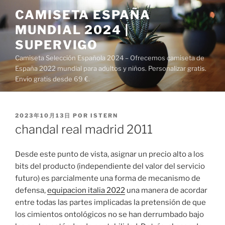
Saltar
CAMISETA ESPAÑA
al
MUNDIAL 2024 |
contenido
SUPERVIGO
Camiseta Selección Española 2024 – Ofrecemos camiseta de
España 2022 mundial para adultos y niños. Personalizar gratis.
Envío gratis desde 69 €.
PUBLICADO
2023年10月13日
POR
ISTERN
EL
chandal real madrid 2011
Desde este punto de vista, asignar un precio alto a los
bits del producto (independiente del valor del servicio
futuro) es parcialmente una forma de mecanismo de
defensa,
equipacion italia 2022
una manera de acordar
entre todas las partes implicadas la pretensión de que
los cimientos ontológicos no se han derrumbado bajo