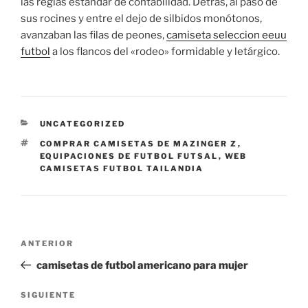
las reglas estándar de contabilidad. Detrás, al paso de
sus rocines y entre el dejo de silbidos monótonos,
avanzaban las filas de peones,
camiseta seleccion eeuu
futbol
a los flancos del «rodeo» formidable y letárgico.
CATEGORÍAS
UNCATEGORIZED
ETIQUETAS
COMPRAR CAMISETAS DE MAZINGER Z
,
EQUIPACIONES DE FUTBOL FUTSAL
,
WEB
CAMISETAS FUTBOL TAILANDIA
Navegación
Entrada
ANTERIOR
de
anterior:
camisetas de futbol americano para mujer
entradas
Siguiente
SIGUIENTE