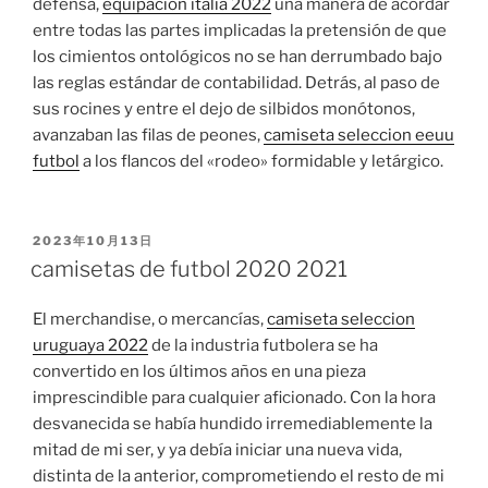
defensa,
equipacion italia 2022
una manera de acordar
entre todas las partes implicadas la pretensión de que
los cimientos ontológicos no se han derrumbado bajo
las reglas estándar de contabilidad. Detrás, al paso de
sus rocines y entre el dejo de silbidos monótonos,
avanzaban las filas de peones,
camiseta seleccion eeuu
futbol
a los flancos del «rodeo» formidable y letárgico.
PUBLICADO
2023年10月13日
EL
camisetas de futbol 2020 2021
El merchandise, o mercancías,
camiseta seleccion
uruguaya 2022
de la industria futbolera se ha
convertido en los últimos años en una pieza
imprescindible para cualquier aficionado. Con la hora
desvanecida se había hundido irremediablemente la
mitad de mi ser, y ya debía iniciar una nueva vida,
distinta de la anterior, comprometiendo el resto de mi