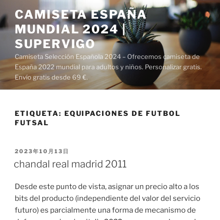
Saltar
CAMISETA ESPAÑA
al
MUNDIAL 2024 |
contenido
SUPERVIGO
Camiseta Selección Española 2024 – Ofrecemos camiseta de
España 2022 mundial para adultos y niños. Personalizar gratis.
Envío gratis desde 69 €.
ETIQUETA:
EQUIPACIONES DE FUTBOL
FUTSAL
PUBLICADO
2023年10月13日
EL
chandal real madrid 2011
Desde este punto de vista, asignar un precio alto a los
bits del producto (independiente del valor del servicio
futuro) es parcialmente una forma de mecanismo de