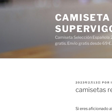
Saltar
al
CAMISETA 
contenido
SUPERVIG
Camiseta Selección Española 2
gratis. Envío gratis desde 69 €.
PUBLICADO
2023年2月13日
POR
EL
camisetas r
Si eres aficionado 