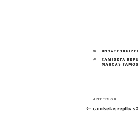
CATEGORÍAS
UNCATEGORIZE
ETIQUETAS
CAMISETA REPU
MARCAS FAMO
Navegación
Entrada
ANTERIOR
de
anterior:
camisetas replicas
entradas