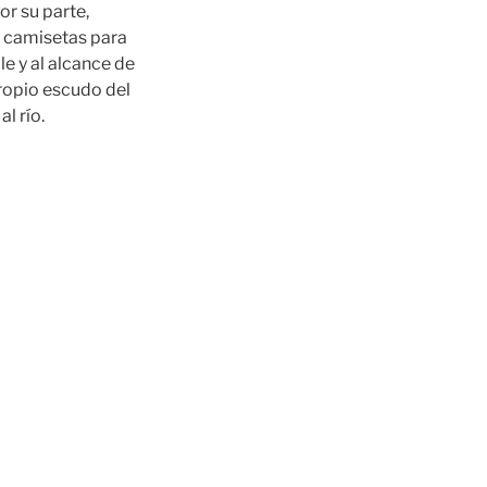
or su parte,
s camisetas para
e y al alcance de
ropio escudo del
l río.