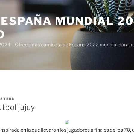
ESPAÑA MUNDIAL 20
O
024 – Ofrecemos camiseta de España 2022 mundial para adul
ISTERN
tbol jujuy
nspirada en la que llevaron los jugadores a finales de los 70,