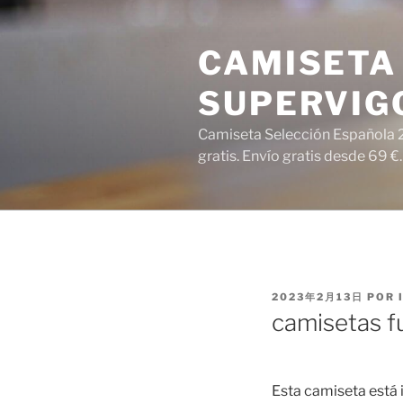
Saltar
al
CAMISETA 
contenido
SUPERVIG
Camiseta Selección Española 2
gratis. Envío gratis desde 69 €.
PUBLICADO
2023年2月13日
POR
EL
camisetas fu
Esta camiseta está i