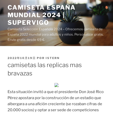
Saltar
CAMISETA ESPAÑA
al
MUNDIAL 2024 |
contenido
SUPERVIGO
Camiseta Selección Española 2024 – Ofrecemos camiseta de
España 2022 mundial para adultos y niños. Personalizar gratis.
Envío gratis desde 69 €.
PUBLICADO
2022年10月19日
POR
ISTERN
EL
camisetas las replicas mas
bravazas
Esta situación invitó a que el presidente Don José Rico
Pérez apostara por la construcción de un estadio que
albergara a una afición creciente (se rozaban cifras de
20.000 socios) y optar a ser sede de competiciones