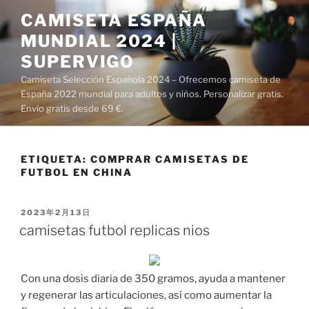
Saltar
CAMISETA ESPAÑA
al
MUNDIAL 2024 |
contenido
SUPERVIGO
Camiseta Selección Española 2024 – Ofrecemos camiseta de
España 2022 mundial para adultos y niños. Personalizar gratis.
Envío gratis desde 69 €.
ETIQUETA:
COMPRAR CAMISETAS DE
FUTBOL EN CHINA
PUBLICADO
2023年2月13日
EL
camisetas futbol replicas nios
Con una dosis diaria de 350 gramos, ayuda a mantener
y regenerar las articulaciones, así como aumentar la