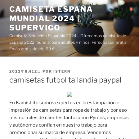
Saltar
CAMISETA ESPAÑA
al
MUNDIAL 2024 |
contenido
SUPERVIGO
Camiseta Selección Española 2024 – Ofrecemos camiseta de
España 2022 mundial para adultos y niños. Personalizar gratis.
Envío gratis desde 69 €.
PUBLICADO
2022年8月12日
POR
ISTERN
EL
camisetas futbol tailandia paypal
En Kamishito somos expertos en la estampación e
impresión de camisetas para ropa de trabajo y por eso
mismo miles de clientes tanto como Pymes, empresas
y autónomos confían en nuestro trabajo para
promocionar su marca de empresa. Vendemos