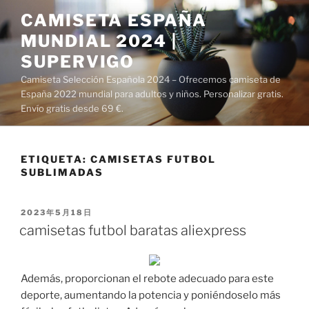
Saltar
CAMISETA ESPAÑA
al
MUNDIAL 2024 |
contenido
SUPERVIGO
Camiseta Selección Española 2024 – Ofrecemos camiseta de
España 2022 mundial para adultos y niños. Personalizar gratis.
Envío gratis desde 69 €.
ETIQUETA:
CAMISETAS FUTBOL
SUBLIMADAS
PUBLICADO
2023年5月18日
EL
camisetas futbol baratas aliexpress
Además, proporcionan el rebote adecuado para este
deporte, aumentando la potencia y poniéndoselo más