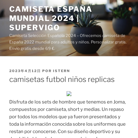
Saltar
CAMISETA ESPAÑA
al
MUNDIAL 2024 |
contenido
SUPERVIGO
Camiseta Selección Española 2024 – Ofrecemos camiseta de
España 2022 mundial para adultos y niños. Personalizar gratis.
Envío gratis desde 69 €.
PUBLICADO
2023年4月12日
POR
ISTERN
EL
camisetas futbol niños replicas
Disfruta de los sets de hombre que tenemos en Joma,
compuestos por camiseta, short y medias. Un repaso
por todos los modelos que ya fueron presentados y
toda la información conocida sobre los uniformes que
restan por conocerse. Con su diseño deportivo y su