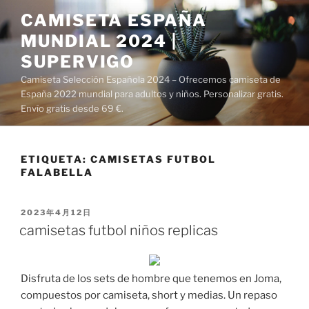
Saltar
CAMISETA ESPAÑA
al
MUNDIAL 2024 |
contenido
SUPERVIGO
Camiseta Selección Española 2024 – Ofrecemos camiseta de
España 2022 mundial para adultos y niños. Personalizar gratis.
Envío gratis desde 69 €.
ETIQUETA:
CAMISETAS FUTBOL
FALABELLA
PUBLICADO
2023年4月12日
EL
camisetas futbol niños replicas
Disfruta de los sets de hombre que tenemos en Joma,
compuestos por camiseta, short y medias. Un repaso