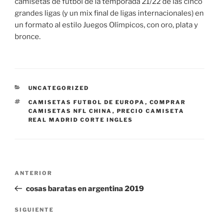
camisetas de fútbol de la temporada 21/22 de las cinco
grandes ligas (y un mix final de ligas internacionales) en
un formato al estilo Juegos Olímpicos, con oro, plata y
bronce.
CATEGORÍAS
UNCATEGORIZED
ETIQUETAS
CAMISETAS FUTBOL DE EUROPA
,
COMPRAR
CAMISETAS NFL CHINA
,
PRECIO CAMISETA
REAL MADRID CORTE INGLES
Navegación
Entrada
ANTERIOR
de
anterior:
cosas baratas en argentina 2019
entradas
Siguiente
SIGUIENTE