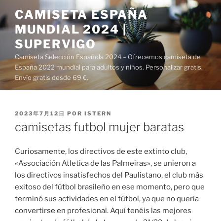
Saltar
CAMISETA ESPAÑA
al
MUNDIAL 2024 |
contenido
SUPERVIGO
Camiseta Selección Española 2024 – Ofrecemos camiseta de
España 2022 mundial para adultos y niños. Personalizar gratis.
Envío gratis desde 69 €.
PUBLICADO
2023年7月12日
POR
ISTERN
EL
camisetas futbol mujer baratas
Curiosamente, los directivos de este extinto club,
«Associación Atletica de las Palmeiras», se unieron a
los directivos insatisfechos del Paulistano, el club más
exitoso del fútbol brasileño en ese momento, pero que
terminó sus actividades en el fútbol, ya que no quería
convertirse en profesional. Aquí tenéis las mejores