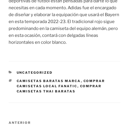
deportivas de fútbol están pensadas para darte lo que
necesitas en cada momento. Adidas fue el encargado
de diseñar y elaborar la equipación que usará el Bayern
en esta temporada 2022-23. El tradicional rojo sigue
predominando en la camiseta del equipo alemán, pero
en esta ocasión, contará con delgadas líneas
horizontales en color blanco.
CATEGORÍAS
UNCATEGORIZED
ETIQUETAS
CAMISETAS BARATAS MARCA
,
COMPRAR
CAMISETAS LOCAL FANATIC
,
COMPRAR
CAMISETAS THAI BARATAS
Navegación
Entrada
ANTERIOR
de