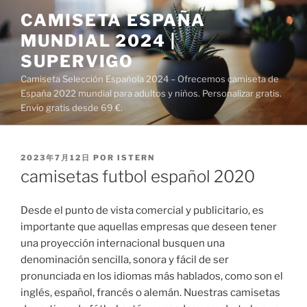
Saltar
CAMISETA ESPAÑA
al
MUNDIAL 2024 |
contenido
SUPERVIGO
Camiseta Selección Española 2024 – Ofrecemos camiseta de
España 2022 mundial para adultos y niños. Personalizar gratis.
Envío gratis desde 69 €.
PUBLICADO
2023年7月12日
POR
ISTERN
EL
camisetas futbol español 2020
Desde el punto de vista comercial y publicitario, es
importante que aquellas empresas que deseen tener
una proyección internacional busquen una
denominación sencilla, sonora y fácil de ser
pronunciada en los idiomas más hablados, como son el
inglés, español, francés o alemán. Nuestras camisetas