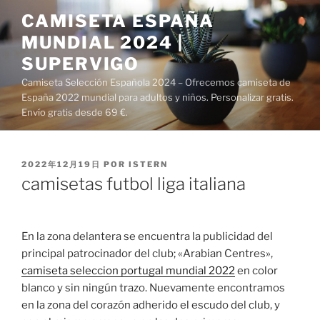
Saltar
CAMISETA ESPAÑA
al
MUNDIAL 2024 |
contenido
SUPERVIGO
Camiseta Selección Española 2024 – Ofrecemos camiseta de
España 2022 mundial para adultos y niños. Personalizar gratis.
Envío gratis desde 69 €.
PUBLICADO
2022年12月19日
POR
ISTERN
EL
camisetas futbol liga italiana
En la zona delantera se encuentra la publicidad del
principal patrocinador del club; «Arabian Centres»,
camiseta seleccion portugal mundial 2022
en color
blanco y sin ningún trazo. Nuevamente encontramos
en la zona del corazón adherido el escudo del club, y