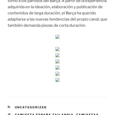
torno a los partidos del Barça. A partir de la experiencia
adquirida en la ideación, elaboración y publicación de
contenidos de larga duración, el Barça ha querido
adaptarse a las nuevas tendencias del propio canal, que
también demanda piezas de corta duración.
CATEGORÍAS
UNCATEGORIZED
ETIQUETAS
CAMISETA ESPAÑA TAILANDIA
,
CAMISETAS