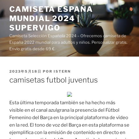
Saltar
CAMISETA ESPAÑA
al
MUNDIAL 2024 |
contenido
SUPERVIGO
Camiseta Selección Española 2024 – Ofrecemos camiseta de
España 2022 mundial para adultos y niños. Personalizar gratis.
Envío gratis desde 69 €.
PUBLICADO
2023年5月18日
POR
ISTERN
EL
camisetas futbol juventus
Esta última temporada también se ha hecho más
visible en el canal azulgrana la presencia del Fútbol
Femenino del Barça en la principal plataforma de vídeo
en la red. El tono de voz del Barça en esta plataforma se
ejemplifica con la emisión de contenido en directo en