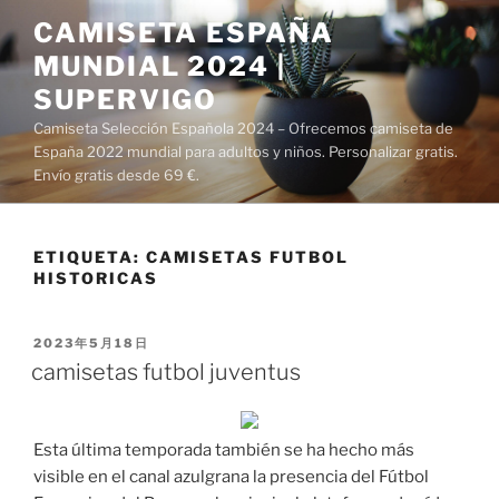
Saltar
CAMISETA ESPAÑA
al
MUNDIAL 2024 |
contenido
SUPERVIGO
Camiseta Selección Española 2024 – Ofrecemos camiseta de
España 2022 mundial para adultos y niños. Personalizar gratis.
Envío gratis desde 69 €.
ETIQUETA:
CAMISETAS FUTBOL
HISTORICAS
PUBLICADO
2023年5月18日
EL
camisetas futbol juventus
Esta última temporada también se ha hecho más
visible en el canal azulgrana la presencia del Fútbol