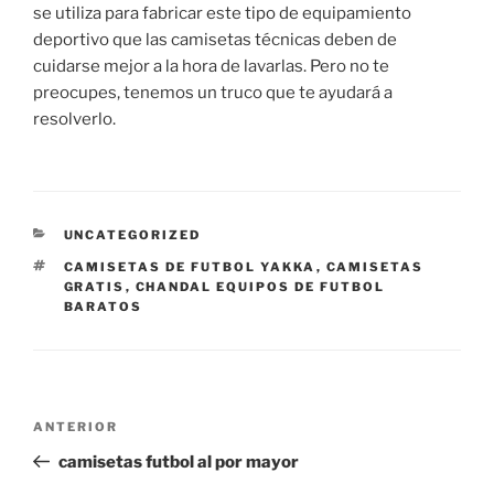
se utiliza para fabricar este tipo de equipamiento
deportivo que las camisetas técnicas deben de
cuidarse mejor a la hora de lavarlas. Pero no te
preocupes, tenemos un truco que te ayudará a
resolverlo.
CATEGORÍAS
UNCATEGORIZED
ETIQUETAS
CAMISETAS DE FUTBOL YAKKA
,
CAMISETAS
GRATIS
,
CHANDAL EQUIPOS DE FUTBOL
BARATOS
Navegación
Entrada
ANTERIOR
de
anterior:
camisetas futbol al por mayor
entradas