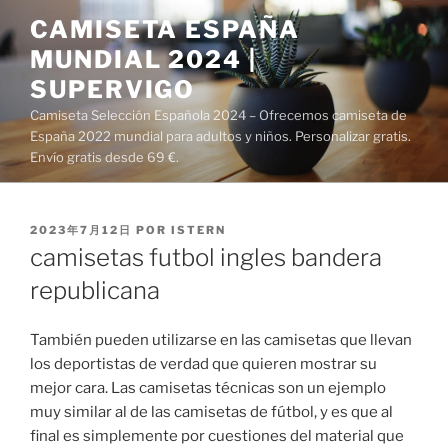
Saltar
CAMISETA ESPAÑA
al
MUNDIAL 2024 |
contenido
SUPERVIGO
Camiseta Selección Española 2024 – Ofrecemos camiseta de
España 2022 mundial para adultos y niños. Personalizar gratis.
Envío gratis desde 69 €.
PUBLICADO
2023年7月12日
POR
ISTERN
EL
camisetas futbol ingles bandera
republicana
También pueden utilizarse en las camisetas que llevan
los deportistas de verdad que quieren mostrar su
mejor cara. Las camisetas técnicas son un ejemplo
muy similar al de las camisetas de fútbol, y es que al
final es simplemente por cuestiones del material que