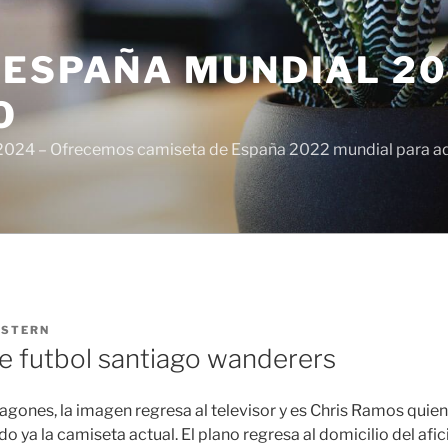
ESPAÑA MUNDIAL 20
O
024 – Ofrecemos camiseta de España 2022 mundial para adul
ISTERN
e futbol santiago wanderers
pagones, la imagen regresa al televisor y es Chris Ramos qui
o ya la camiseta actual. El plano regresa al domicilio del afi