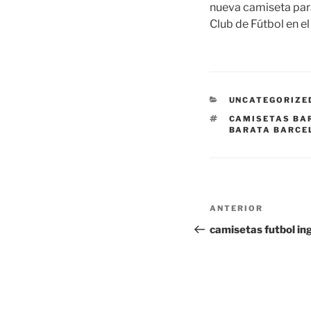
nueva camiseta para
Club de Fútbol en el
CATEGORÍAS
UNCATEGORIZE
ETIQUETAS
CAMISETAS BA
BARATA BARCE
Navegación
Entrada
ANTERIOR
de
anterior:
camisetas futbol in
entradas