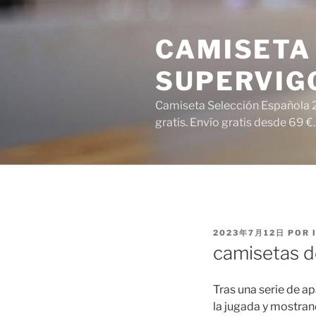
Saltar
al
CAMISETA 
contenido
SUPERVIG
Camiseta Selección Española 2
gratis. Envío gratis desde 69 €.
PUBLICADO
2023年7月12日
POR
EL
camisetas d
Tras una serie de a
la jugada y mostrand