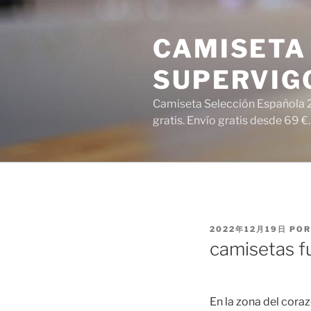
Saltar
al
CAMISETA 
contenido
SUPERVIG
Camiseta Selección Española 2
gratis. Envío gratis desde 69 €.
PUBLICADO
2022年12月19日
PO
EL
camisetas fu
En la zona del coraz