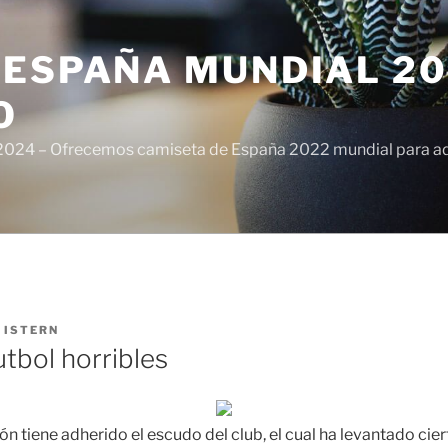
ESPAÑA MUNDIAL 20
O
024 – Ofrecemos camiseta de España 2022 mundial para adul
R
ISTERN
tbol horribles
ón tiene adherido el escudo del club, el cual ha levantado cie