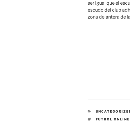
ser igual que el esc
escudo del club adhe
zona delantera de la
CATEGORÍAS
UNCATEGORIZE
ETIQUETAS
FUTBOL ONLINE