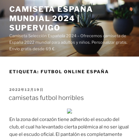
Saltar
CAMISETA ESPAÑA
al
MUNDIAL 2024 |
contenido
SUPERVIGO
Camiseta Selección Española 2024 – Ofrecemos camiseta de
España 2022 mundial para adultos y niños. Personalizar gratis.
Envío gratis desde 69 €.
ETIQUETA:
FUTBOL ONLINE ESPAÑA
PUBLICADO
2022年12月19日
EL
camisetas futbol horribles
En la zona del corazón tiene adherido el escudo del
club, el cual ha levantado cierta polémica al no ser igual
que el escudo oficial. El pantalón es completamente