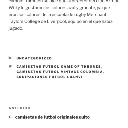
cambio. También se dice que al director del club Arthur
Witty le gustaron los colores azul y granate, ya que
eran los colores de la escuela de rugby Merchant
Taylors College de Liverpool, equipo en el que había
jugado.
CATEGORÍAS
UNCATEGORIZED
ETIQUETAS
CAMISETAS FUTBOL GAME OF THRONES
,
CAMISETAS FUTBOL VINTAGE COLOMBIA
,
EQUIPACIONES FUTBOL LUANVI
Navegación
Entrada
ANTERIOR
de
anterior:
camisetas de futbol originales quito
entradas