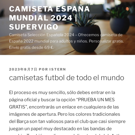
Saltar
CAMISETA ESPAÑA
al
MUNDIAL 2024 |
contenido
SUPERVIGO
Camiseta Selección Española 2024 – Ofrecemos camiseta de
España 2022 mundial para adultos y niños. Personalizar gratis.
Envío gratis desde 69 €.
PUBLICADO
2023年8月7日
POR
ISTERN
EL
camisetas futbol de todo el mundo
El proceso es muy sencillo, sólo debes entrar en la
página oficial y buscar la opción “PRUEBA UN MES
GRATIS”, encontrarás un enlace en cualquiera de las
imágenes de apertura. Pero los colores tradicionales
del Barça son tan valiosos para el club que casi siempre
juegan un papel muy destacado en las bandas de