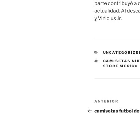
parte contribuyó a 
actualidad. Al des
y Vinicius Jr.
CATEGORÍAS
UNCATEGORIZE
ETIQUETAS
CAMISETAS NI
STORE MEXICO
Navegación
Entrada
ANTERIOR
de
anterior:
camisetas futbol de
entradas