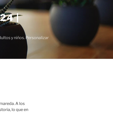
24 |
tos y niños. Personalizar
omareda. A los
toria, lo que en