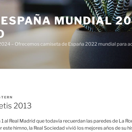
ESPAÑA MUNDIAL 20
O
024 – Ofrecemos camiseta de España 2022 mundial para adul
STERN
etis 2013
a 1 al Real Madrid que todavía recuerdan las paredes de La R
este himno, la Real Sociedad vivió los mejores años de su his