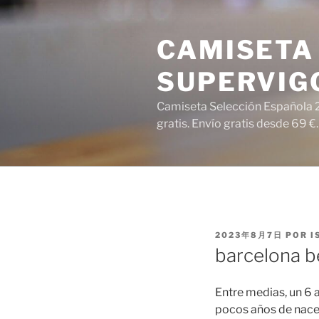
Saltar
al
CAMISETA 
contenido
SUPERVIG
Camiseta Selección Española 2
gratis. Envío gratis desde 69 €.
PUBLICADO
2023年8月7日
POR
I
EL
barcelona b
Entre medias, un 6 
pocos años de nacer 