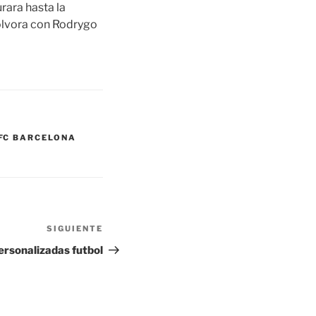
rara hasta la
ólvora con Rodrygo
FC BARCELONA
SIGUIENTE
Siguiente
entrada
ersonalizadas futbol