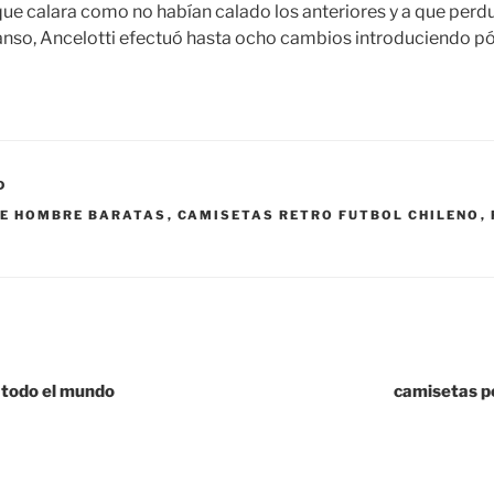
que calara como no habían calado los anteriores y a que perdu
canso, Ancelotti efectuó hasta ocho cambios introduciendo p
D
KE HOMBRE BARATAS
,
CAMISETAS RETRO FUTBOL CHILENO
,
 todo el mundo
camisetas p