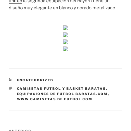
united
la segunda equipación del Bayern tiene un
diseño muy elegante en blanco y dorado metalizado.
CATEGORÍAS
UNCATEGORIZED
ETIQUETAS
CAMISETAS FUTBOL Y BASKET BARATAS
,
EQUIPACIONES DE FUTBOL BARATAS.COM
,
WWW CAMISETAS DE FUTBOL COM
Navegación