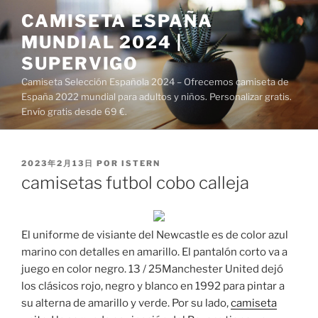
Saltar
CAMISETA ESPAÑA
al
MUNDIAL 2024 |
contenido
SUPERVIGO
Camiseta Selección Española 2024 – Ofrecemos camiseta de
España 2022 mundial para adultos y niños. Personalizar gratis.
Envío gratis desde 69 €.
PUBLICADO
2023年2月13日
POR
ISTERN
EL
camisetas futbol cobo calleja
El uniforme de visiante del Newcastle es de color azul
marino con detalles en amarillo. El pantalón corto va a
juego en color negro. 13 / 25Manchester United dejó
los clásicos rojo, negro y blanco en 1992 para pintar a
su alterna de amarillo y verde. Por su lado,
camiseta