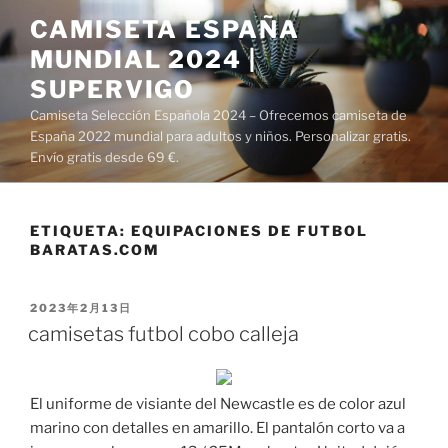
Saltar
CAMISETA ESPAÑA
al
MUNDIAL 2024 |
contenido
SUPERVIGO
Camiseta Selección Española 2024 – Ofrecemos camiseta de
España 2022 mundial para adultos y niños. Personalizar gratis.
Envío gratis desde 69 €.
ETIQUETA:
EQUIPACIONES DE FUTBOL
BARATAS.COM
PUBLICADO
2023年2月13日
EL
camisetas futbol cobo calleja
El uniforme de visiante del Newcastle es de color azul
marino con detalles en amarillo. El pantalón corto va a