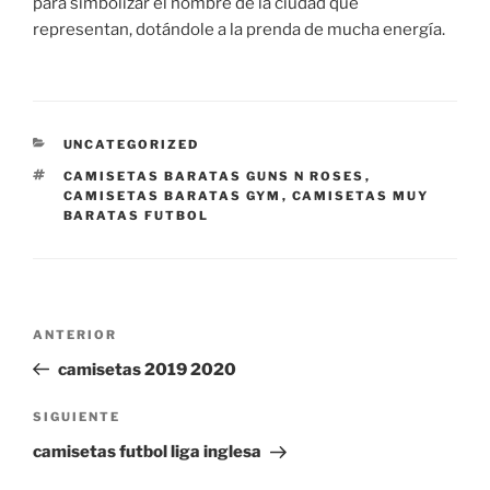
para simbolizar el nombre de la ciudad que
representan, dotándole a la prenda de mucha energía.
CATEGORÍAS
UNCATEGORIZED
ETIQUETAS
CAMISETAS BARATAS GUNS N ROSES
,
CAMISETAS BARATAS GYM
,
CAMISETAS MUY
BARATAS FUTBOL
Navegación
Entrada
ANTERIOR
de
anterior:
camisetas 2019 2020
entradas
Siguiente
SIGUIENTE
entrada
camisetas futbol liga inglesa