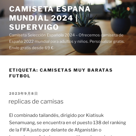
Saltar
CAMISETA ESPAÑA
al
MUNDIAL 2024 |
contenido
SUPERVIGO
Camiseta Selección Española 2024 – Ofrecemos camiseta de
España 2022 mundial para adultos y niños. Personalizar gratis.
Envío gratis desde 69 €.
ETIQUETA:
CAMISETAS MUY BARATAS
FUTBOL
PUBLICADO
2023年9月8日
EL
replicas de camisas
El combinado tailandés, dirigido por Kiatisuk
Senamuang, se encuentra en el puesto 138 del ranking
de la FIFA justo por delante de Afganistán o