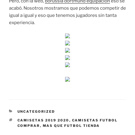
Pero, con la web,
borussia dortmund equipacion
eso se
acabó. Nosotros mostramos que podemos competir de
igual a igual y eso que tenemos jugadores sin tanta
experiencia.
CATEGORÍAS
UNCATEGORIZED
ETIQUETAS
CAMISETAS 2019 2020
,
CAMISETAS FUTBOL
COMPRAR
,
MAS QUE FUTBOL TIENDA