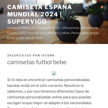
Saltar
CAMISETA ESPAÑA
al
MUNDIAL 2024 |
contenido
SUPERVIGO
Camiseta Selección Española 2024 – Ofrecemos camiseta de
España 2022 mundial para adultos y niños. Personalizar gratis.
Envío gratis desde 69 €.
PUBLICADO
2023年2月13日
POR
ISTERN
EL
camisetas futbol bebe
Si tú idea es encontrar camisetas personalizadas
baratas estás en el sitio correcto. Nosotros lo
sabemos, y por eso tenemos diferentes tipos de
camisetas personalizadas online para que puedas
escoger la que mejor se adapte a tus necesidades.