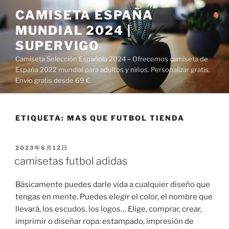
Saltar
CAMISETA ESPAÑA
al
MUNDIAL 2024 |
contenido
SUPERVIGO
Camiseta Selección Española 2024 – Ofrecemos camiseta de
España 2022 mundial para adultos y niños. Personalizar gratis.
Envío gratis desde 69 €.
ETIQUETA:
MAS QUE FUTBOL TIENDA
PUBLICADO
2023年6月12日
EL
camisetas futbol adidas
Básicamente puedes darle vida a cualquier diseño que
tengas en mente. Puedes elegir el color, el nombre que
llevará, los escudos, los logos… Elige, comprar, crear,
imprimir o diseñar ropa: estampado, impresión de