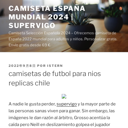
Saltar
CAMISETA ESPAÑA
al
MUNDIAL 2024 |
contenido
SUPERVIGO
Camiseta Selección Española 2024 – Ofrecemos camiseta de
España 2022 mundial para adultos y niños. Personalizar gratis.
Envío gratis desde 69 €.
PUBLICADO
2022年9月8日
POR
ISTERN
EL
camisetas de futbol para nios
replicas chile
A nadie le gusta perder,
supervigo
y la mayor parte de
las personas sanas viven para ganar. Sin embargo, las
imágenes le dan razón al árbitro, Grosso acentúa la
caída pero Neill en deslizamiento golpea el jugador