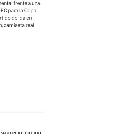
nental frente a una
 OFC para la Copa
rtido de ida en
n,
camiseta real
PACION DE FUTBOL