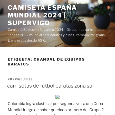
Saltar
CAMISETA ESPAÑA
al
MUNDIAL 2024 |
contenido
SUPERVIGO
Camiseta Selección Española 2024 – Ofrecemos camiseta de
España 2022 mundial para adultos y niños. Personalizar gratis.
Envío gratis desde 69 €.
ETIQUETA:
CHANDAL DE EQUIPOS
BARATOS
PUBLICADO
2022年9月8日
EL
camisetas de futbol baratas zona sur
Colombia logra clasificar por segunda vez a una Copa
Mundial luego de haber quedado primero del Grupo 2