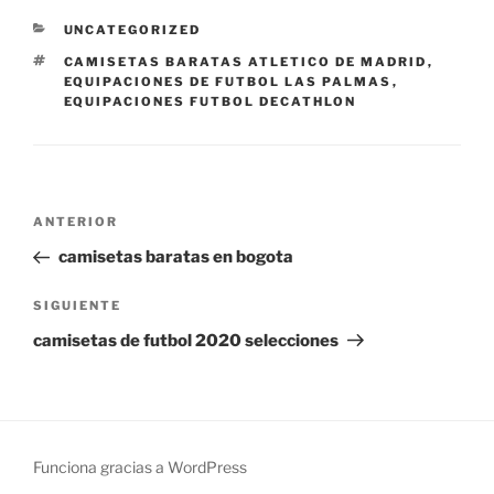
CATEGORÍAS
UNCATEGORIZED
ETIQUETAS
CAMISETAS BARATAS ATLETICO DE MADRID
,
EQUIPACIONES DE FUTBOL LAS PALMAS
,
EQUIPACIONES FUTBOL DECATHLON
Navegación
Entrada
ANTERIOR
de
anterior:
camisetas baratas en bogota
entradas
Siguiente
SIGUIENTE
entrada
camisetas de futbol 2020 selecciones
Funciona gracias a WordPress