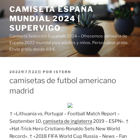
Saltar
CAMISETA ESPAÑA
al
MUNDIAL 2024 |
contenido
SUPERVIGO
Camiseta Selección Española 2024 – Ofrecemos camiseta de
España 2022 mundial para adultos y niños. Personalizar gratis.
Envío gratis desde 69 €.
PUBLICADO
2022年7月22日
POR
ISTERN
EL
camisetas de futbol americano
madrid
↑ «Lithuania vs. Portugal – Football Match Report –
September 10,
camiseta de inglaterra
2019 – ESPN». ↑
«Hat-Trick Hero Cristiano Ronaldo Sets New World
Record». ↑ «2018 FIFA World Cup Russia – News – Fan