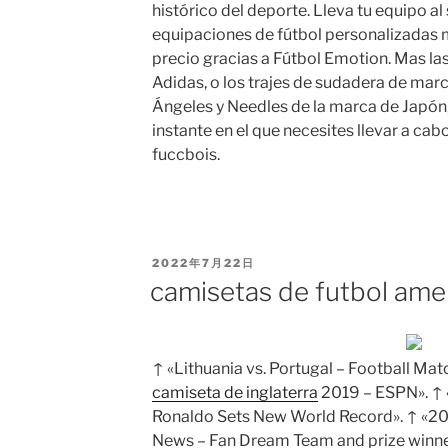
histórico del deporte. Lleva tu equipo al 
equipaciones de fútbol personalizadas m
precio gracias a Fútbol Emotion. Mas l
Adidas, o los trajes de sudadera de ma
Ángeles y Needles de la marca de Japón,
instante en el que necesites llevar a c
fuccbois.
PUBLICADO
2022年7月22日
EL
camisetas de futbol ame
↑ «Lithuania vs. Portugal – Football Ma
camiseta de inglaterra
2019 – ESPN». ↑ «
Ronaldo Sets New World Record». ↑ «20
News – Fan Dream Team and prize winner