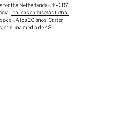
for the Netherlands». ↑ «CR7,
ania,
replicas camisetas futbol
ropee». A los 26 años, Carter
s, con una media de 48