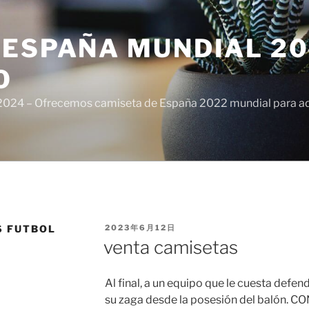
ESPAÑA MUNDIAL 20
O
024 – Ofrecemos camiseta de España 2022 mundial para adul
PUBLICADO
S FUTBOL
2023年6月12日
EL
venta camisetas
Al final, a un equipo que le cuesta defen
su zaga desde la posesión del balón. C