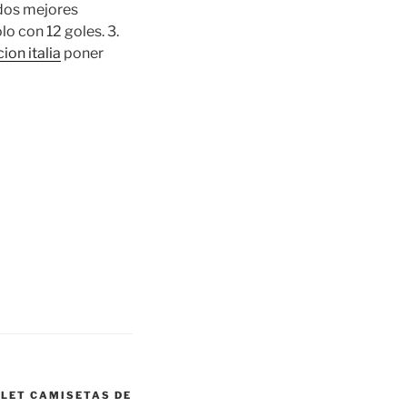
s dos mejores
 con 12 goles. 3.
ion italia
poner
LET CAMISETAS DE