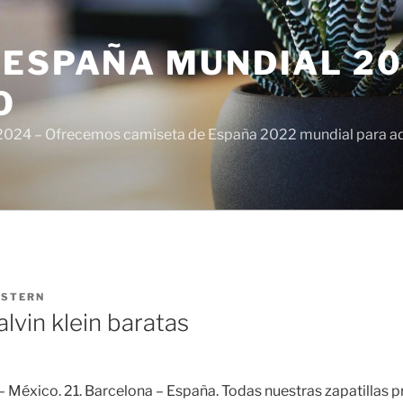
ESPAÑA MUNDIAL 20
O
024 – Ofrecemos camiseta de España 2022 mundial para adul
ISTERN
lvin klein baratas
 México. 21. Barcelona – España. Todas nuestras zapatillas p