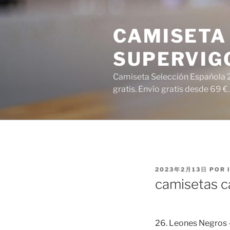
Saltar
al
CAMISETA 
contenido
SUPERVIG
Camiseta Selección Española 2
gratis. Envío gratis desde 69 €.
PUBLICADO
2023年2月13日
POR
EL
camisetas ca
26. Leones Negros –