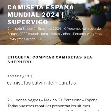
Saltar
CAMISETA ESPAÑA
al
MUNDIAL 2024 |
contenido
SUPERVIGO
Camiseta Selección Española 2024 – Ofrecemos camiseta de
España 2022 mundial para adultos y niños. Personalizar gratis.
Envío gratis desde 69 €.
ETIQUETA:
COMPRAR CAMISETAS SEA
SHEPHERD
PUBLICADO
2023年2月13日
EL
camisetas calvin klein baratas
26. Leones Negros – México. 21. Barcelona – España.
Todas nuestras zapatillas presentan los últimos