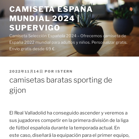
Saltar
CAMISETA ESPAÑA
al
MUNDIAL 2024 |
contenido
SUPERVIGO
Camiseta Selección Española 2024 – Ofrecemos camiseta de
España 2022 mundial para adultos y niños. Personalizar gratis.
Envío gratis desde 69 €.
PUBLICADO
2022年11月14日
POR
ISTERN
EL
camisetas baratas sporting de
gijon
El Real Valladolid ha conseguido ascender y veremos a
sus jugadores competir en la primera división de la liga
de fútbol española durante la temporada actual. En
este caso, diseñará la equipación para el primer equipo,