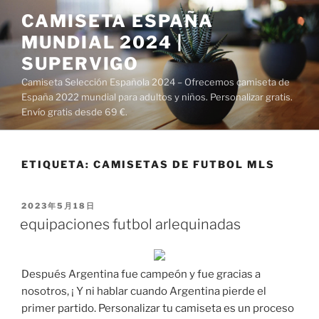
Saltar
CAMISETA ESPAÑA
al
MUNDIAL 2024 |
contenido
SUPERVIGO
Camiseta Selección Española 2024 – Ofrecemos camiseta de
España 2022 mundial para adultos y niños. Personalizar gratis.
Envío gratis desde 69 €.
ETIQUETA:
CAMISETAS DE FUTBOL MLS
PUBLICADO
2023年5月18日
EL
equipaciones futbol arlequinadas
Después Argentina fue campeón y fue gracias a
nosotros, ¡ Y ni hablar cuando Argentina pierde el
primer partido. Personalizar tu camiseta es un proceso