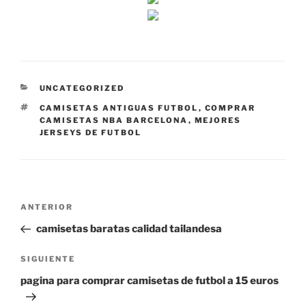
CATEGORÍAS
UNCATEGORIZED
ETIQUETAS
CAMISETAS ANTIGUAS FUTBOL
,
COMPRAR
CAMISETAS NBA BARCELONA
,
MEJORES
JERSEYS DE FUTBOL
Navegación
Entrada
ANTERIOR
de
anterior:
camisetas baratas calidad tailandesa
entradas
Siguiente
SIGUIENTE
entrada
pagina para comprar camisetas de futbol a 15 euros