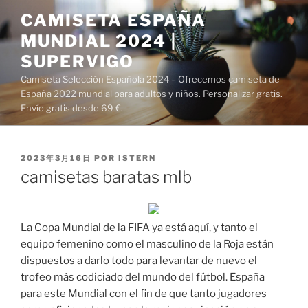
Saltar
CAMISETA ESPAÑA
al
MUNDIAL 2024 |
contenido
SUPERVIGO
Camiseta Selección Española 2024 – Ofrecemos camiseta de
España 2022 mundial para adultos y niños. Personalizar gratis.
Envío gratis desde 69 €.
PUBLICADO
2023年3月16日
POR
ISTERN
EL
camisetas baratas mlb
La Copa Mundial de la FIFA ya está aquí, y tanto el
equipo femenino como el masculino de la Roja están
dispuestos a darlo todo para levantar de nuevo el
trofeo más codiciado del mundo del fútbol. España
para este Mundial con el fin de que tanto jugadores