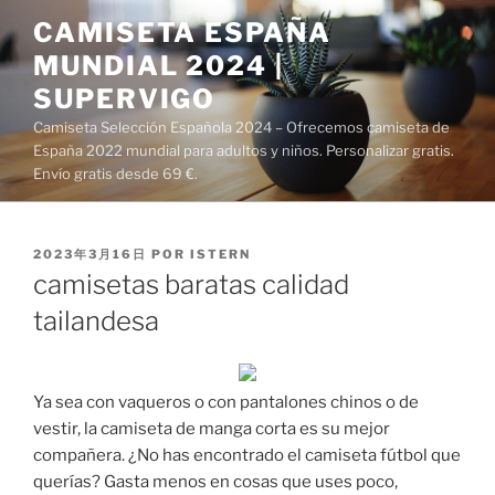
Saltar
CAMISETA ESPAÑA
al
MUNDIAL 2024 |
contenido
SUPERVIGO
Camiseta Selección Española 2024 – Ofrecemos camiseta de
España 2022 mundial para adultos y niños. Personalizar gratis.
Envío gratis desde 69 €.
PUBLICADO
2023年3月16日
POR
ISTERN
EL
camisetas baratas calidad
tailandesa
Ya sea con vaqueros o con pantalones chinos o de
vestir, la camiseta de manga corta es su mejor
compañera. ¿No has encontrado el camiseta fútbol que
querías? Gasta menos en cosas que uses poco,