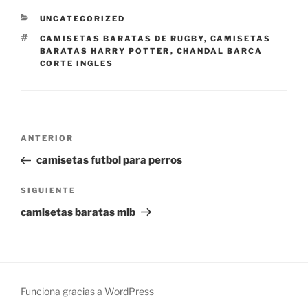
CATEGORÍAS
UNCATEGORIZED
ETIQUETAS
CAMISETAS BARATAS DE RUGBY
,
CAMISETAS
BARATAS HARRY POTTER
,
CHANDAL BARCA
CORTE INGLES
Navegación
Entrada
ANTERIOR
de
anterior:
camisetas futbol para perros
entradas
Siguiente
SIGUIENTE
entrada
camisetas baratas mlb
Funciona gracias a WordPress