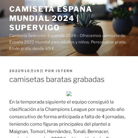
Saltar
CAMISETA ESPAÑA
al
MUNDIAL 2024 |
contenido
SUPERVIGO
Camiseta Selección Española 2024 – Ofrecemos camiseta de
España 2022 mundial para adultos y niños. Personalizar gratis.
Envío gratis desde 69 €.
PUBLICADO
2022年10月19日
POR
ISTERN
EL
camisetas baratas grabadas
En la temporada siguiente el equipo consiguió la
clasificación a la Champions League por segundo año
consecutivo de forma anticipada a falta de 4 jornadas,
teniendo como figuras principales del plantel a
Maignan, Tomori, Hernández, Tonali, Bennacer,