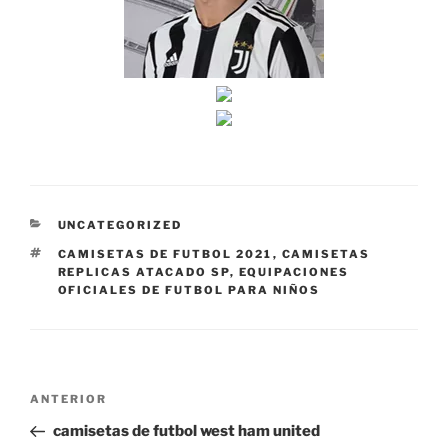
CATEGORÍAS
UNCATEGORIZED
ETIQUETAS
CAMISETAS DE FUTBOL 2021
,
CAMISETAS
REPLICAS ATACADO SP
,
EQUIPACIONES
OFICIALES DE FUTBOL PARA NIÑOS
Navegación
Entrada
ANTERIOR
de
anterior:
camisetas de futbol west ham united
entradas