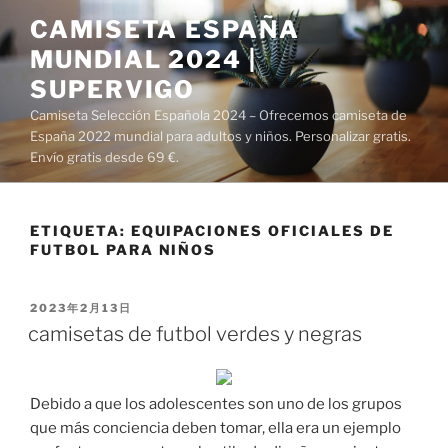
Saltar
CAMISETA ESPAÑA
al
MUNDIAL 2024 |
contenido
SUPERVIGO
Camiseta Selección Española 2024 – Ofrecemos camiseta de
España 2022 mundial para adultos y niños. Personalizar gratis.
Envío gratis desde 69 €.
ETIQUETA:
EQUIPACIONES OFICIALES DE
FUTBOL PARA NIÑOS
PUBLICADO
2023年2月13日
EL
camisetas de futbol verdes y negras
Debido a que los adolescentes son uno de los grupos
que más conciencia deben tomar, ella era un ejemplo