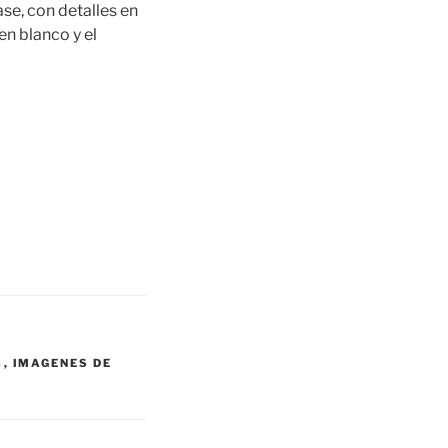
se, con detalles en
 en blanco y el
S
,
IMAGENES DE