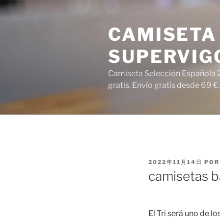
Saltar
al
CAMISETA 
contenido
SUPERVIG
Camiseta Selección Española 2
gratis. Envío gratis desde 69 €.
PUBLICADO
2022年11月14日
PO
EL
camisetas b
El Tri será uno de 