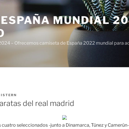
ESPAÑA MUNDIAL 20
O
024 – Ofrecemos camiseta de España 2022 mundial para adul
R
ISTERN
aratas del real madrid
los cuatro seleccionados -junto a Dinamarca, Túnez y Camerún-