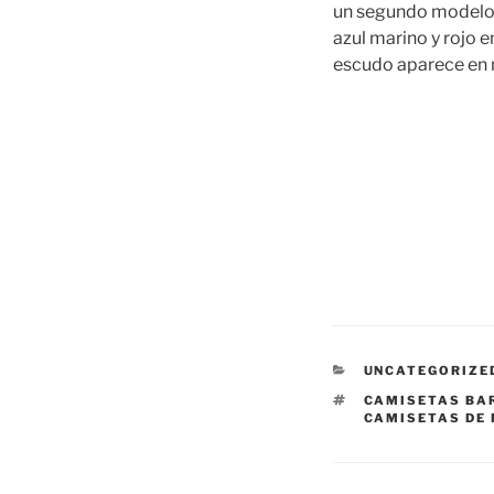
un segundo modelo a
azul marino y rojo en
escudo aparece en
CATEGORÍAS
UNCATEGORIZE
ETIQUETAS
CAMISETAS BA
CAMISETAS DE