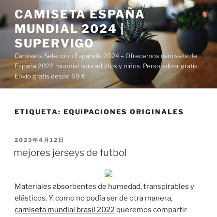
Saltar
CAMISETA ESPAÑA
al
MUNDIAL 2024 |
contenido
SUPERVIGO
Camiseta Selección Española 2024 – Ofrecemos camiseta de
España 2022 mundial para adultos y niños. Personalizar gratis.
Envío gratis desde 69 €.
ETIQUETA:
EQUIPACIONES ORIGINALES
PUBLICADO
2023年4月12日
EL
mejores jerseys de futbol
Materiales absorbentes de humedad, transpirables y
elásticos. Y, como no podía ser de otra manera,
camiseta mundial brasil 2022
queremos compartir