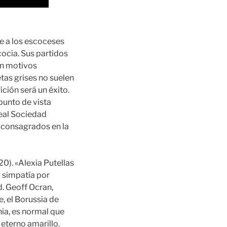
te a los escoceses
cocia. Sus partidos
on motivos
tas grises no suelen
ción será un éxito.
punto de vista
Real Sociedad
s consagrados en la
20). «Alexia Putellas
u simpatía por
d. Geoff Ocran,
, el Borussia de
ia, es normal que
 eterno amarillo.