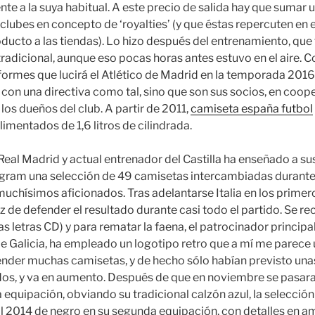
ente a la suya habitual. A este precio de salida hay que suma
clubes en concepto de ‘royalties’ (y que éstas repercuten en
oducto a las tiendas). Lo hizo después del entrenamiento, que 
tradicional, aunque eso pocas horas antes estuvo en el aire. C
iformes que lucirá el Atlético de Madrid en la temporada 201
 con una directiva como tal, sino que son sus socios, en coop
los dueños del club. A partir de 2011,
camiseta españa futbol
imentados de 1,6 litros de cilindrada.
Real Madrid y actual entrenador del Castilla ha enseñado a su
agram una selección de 49 camisetas intercambiadas durante
 muchísimos aficionados. Tras adelantarse Italia en los prime
z de defender el resultado durante casi todo el partido. Se r
as letras CD) y para rematar la faena, el patrocinador principal 
de Galicia, ha empleado un logotipo retro que a mí me parece u
nder muchas camisetas, y de hecho sólo habían previsto unas
os, y va en aumento. Después de que en noviembre se pasara
 equipación, obviando su tradicional calzón azul, la selecció
al 2014 de negro en su segunda equipación, con detalles en ama