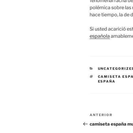
fenomenal racha del
polémica sobre las 
hace tiempo, la de d
Si usted acarició e
española
amablement
CATEGORÍAS
UNCATEGORIZE
ETIQUETAS
CAMISETA ESP
ESPAÑA
Navegación
Entrada
ANTERIOR
de
anterior:
camiseta españa mu