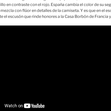
rillo en contraste con el rojo. España cambia el color de su s
mezcla con flúor en detalles de la camiseta. Y es que en el es
e el escusón que rinde honores a la Casa Borbón de Francia y 