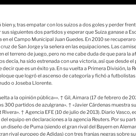
ien y, tras empatar con los suizos a dos goles y perder fren
r sus siguientes dos partidos y esperar que Suiza ganase a Es
ga en el Campo Municipal Juan Guedes. En 2010 se recuperar
 cruz de San Jorge y la señera en las equipaciones. Las camise
n el terreno de juego, pero no me cabe duda de que para la afi
s decía, ha sido estrenada con una victoria, así que desde el 
decir que es un éxito ya. En su vuelta a Primera División, la 
oque que logró el ascenso de categoría y fichó a futbolista
mudo o Joseba Llorente.
vuelta a la opinión pública»». ↑ Gil, Aimara (17 de febrero de 20
 los 300 partidos de azulgrana». ↑ «Javier Cárdenas muestra s
Rivera». ↑ Agencia EFE (10 de julio de 2013). Diario Vasco, e
del equipo en declaraciones a la agencia Reuters. Por su parte
n diseño de Puma (siendo el gran rival del Bayern en Aleman
gran rival europeo de Adidas) con tres franjas negras sobre su