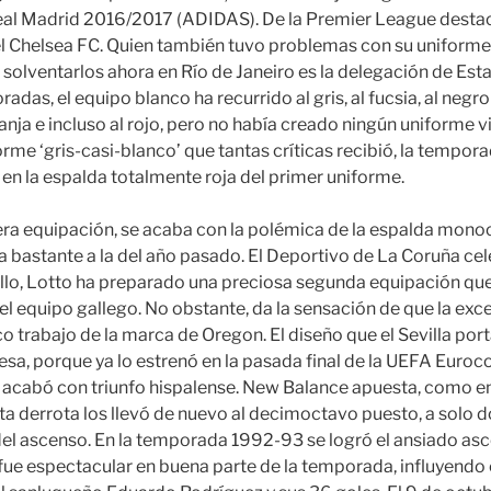
eal Madrid 2016/2017 (ADIDAS). De la Premier League dest
el Chelsea FC. Quien también tuvo problemas con su uniforme 
 solventarlos ahora en Río de Janeiro es la delegación de Es
das, el equipo blanco ha recurrido al gris, al fucsia, al negro
anja e incluso al rojo, pero no había creado ningún uniforme v
orme ‘gris-casi-blanco’ que tantas críticas recibió, la tempor
 en la espalda totalmente roja del primer uniforme.
era equipación, se acaba con la polémica de la espalda monoc
 bastante a la del año pasado. El Deportivo de La Coruña cel
ello, Lotto ha preparado una preciosa segunda equipación qu
el equipo gallego. No obstante, da la sensación de que la exc
 trabajo de la marca de Oregon. El diseño que el Sevilla po
esa, porque ya lo estrenó en la pasada final de la UEFA Euro
acabó con triunfo hispalense. New Balance apuesta, como en e
sta derrota los llevó de nuevo al decimoctavo puesto, a solo 
del ascenso. En la temporada 1992-93 se logró el ansiado a
o fue espectacular en buena parte de la temporada, influyendo