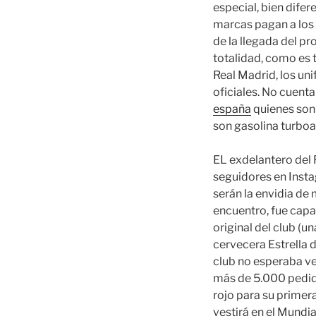
especial, bien difer
marcas pagan a los 
de la llegada del pr
totalidad, como es 
Real Madrid, los un
oficiales. No cuenta
españa
quienes son 
son gasolina turboal
EL exdelantero del 
seguidores en Inst
serán la envidia de
encuentro, fue capa
original del club (un
cervecera Estrella 
club no esperaba ve
más de 5.000 pedid
rojo para su primera
vestirá en el Mundi