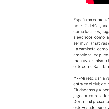
España no comenzó b
por 4-2, debía gana
como local los jue
alegóricos, como la
ser muy llamativas e
La camiseta, como o
emocional, se puede 
mantuvo el mismo bl
élite como Raúl Ta
↑ «»Mi reto, dar la 
entra en el club de
Ciudadanos y Albert 
jugador-entrenador 
Dortmund presenta u
esté vestido por el 