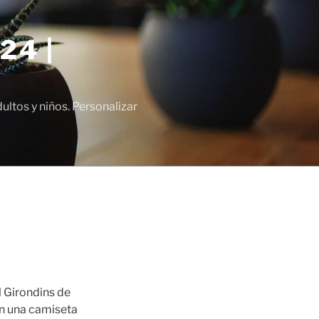
24 |
tos y niños. Personalizar
l Girondins de
on una camiseta