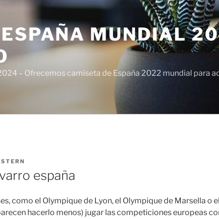
ESPAÑA MUNDIAL 20
O
024 – Ofrecemos camiseta de España 2022 mundial para adul
ISTERN
varro españa
ses, como el Olympique de Lyon, el Olympique de Marsella o e
 parecen hacerlo menos) jugar las competiciones europeas c