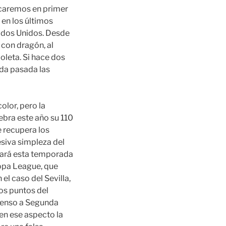
acaremos en primer
en los últimos
tados Unidos. Desde
 con dragón, al
ioleta. Si hace dos
ada pasada las
olor, pero la
ebra este año su 110
e recupera los
esiva simpleza del
rtará esta temporada
copa League, que
l caso del Sevilla,
dos puntos del
scenso a Segunda
 en ese aspecto la