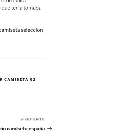
re una falsa
n que tenía tomada
camiseta seleccion
R CAMISETA G2
SIGUIENTE
Siguiente
entrada
eño camiseta españa