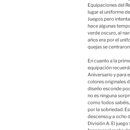
Equipaciones del R
lugar el uniforme d
Juegos pero intenta
hace algunas tempora
verde oscuro, al nar
años era por el unif
quejas se centraron
En cuanto a la prim
equipación recuerda
Aniversario y para 
colores originales d
diseño esconde poco
no es ninguna sorpr
como todos sabéis, 
por la sobriedad. E
descenso,y a ocho 
División A. El jueg