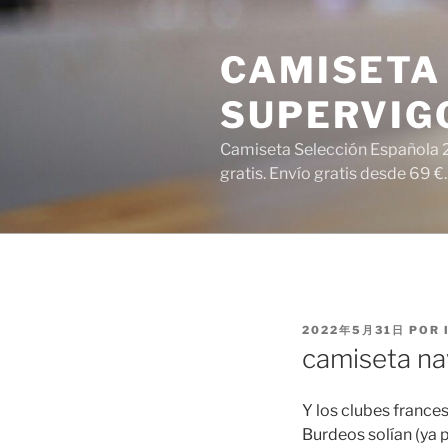
Saltar
al
CAMISETA 
contenido
SUPERVIG
Camiseta Selección Española 2
gratis. Envío gratis desde 69 €.
PUBLICADO
2022年5月31日
POR
EL
camiseta na
Y los clubes france
Burdeos solían (ya