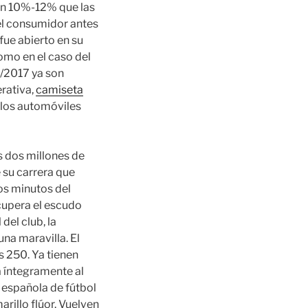
r un 10%-12% que las
 el consumidor antes
fue abierto en su
omo en el caso del
6/2017 ya son
erativa,
camiseta
los automóviles
s dos millones de
 su carrera que
ros minutos del
ecupera el escudo
del club, la
na maravilla. El
 250. Ya tienen
 íntegramente al
n española de fútbol
rillo flúor. Vuelven