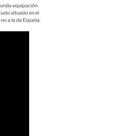
egunda equipación
cudo situado en el
no a la de España.